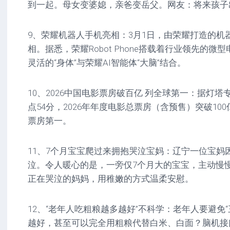
到一起。母女变婆媳，亲爸变岳父。网友：将来孩子
9、荣耀机器人手机亮相：3月1日，由荣耀打造的机器人手
相。据悉，荣耀Robot Phone搭载着行业领先的
灵活的“身体”与荣耀AI智能体“大脑”结合。
10、2026中国电影票房破百亿 列全球第一：据灯塔
点54分，2026年年度电影总票房（含预售）突破10
票房第一。
11、7个月宝宝爬过来拥抱哭泣宝妈：辽宁一位宝妈
泣。令人暖心的是，一旁仅7个月大的宝宝，主动慢
正在哭泣的妈妈，用稚嫩的方式温柔安慰。
12、“老年人吃粗粮越多越好”不科学：老年人要避免
越好，甚至可以完全用粗粮代替白米、白面？脑机接