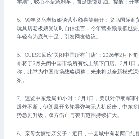
学期”，收心不是急刹车，而是缓慢加油。提醒：开学
5、99年义乌老板娘谈营业额喜笑颜开：义乌国际商
玩具店老板娘受访时自信坦言，今年营业额最低也要几
年轻有为底气十足，引发网友热议。
6、GUESS回应“关闭中国所有门店”：2026年2月下
布将于3月关闭中国市场所有线上线下门店。3月1日，G
称，此举为中国市场战略调整，未来将以全新模式深
案。
7、速览中东危局40小时：3月1日，美以对伊朗军事
爆炸不断，伊朗展开多轮导弹与无人机反击，中东多
势急剧升级，双方伤亡与袭击范围持续扩大。
8、亲母女嫁给亲父子：近日，一县城中有老两口结