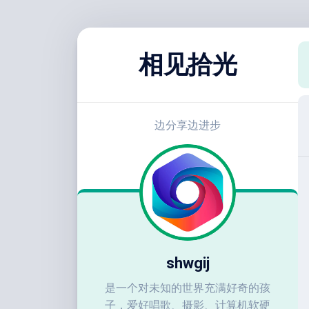
跳
至
相见拾光
内
容
边分享边进步
shwgij
是一个对未知的世界充满好奇的孩
子，爱好唱歌、摄影、计算机软硬