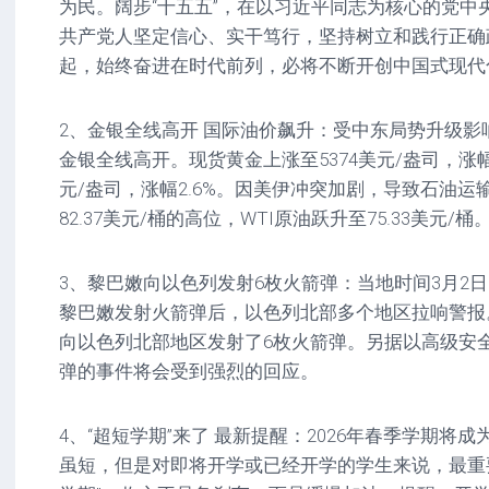
为民。阔步“十五五”，在以习近平同志为核心的党中
共产党人坚定信心、实干笃行，坚持树立和践行正确
起，始终奋进在时代前列，必将不断开创中国式现代
2、金银全线高开 国际油价飙升：受中东局势升级影
金银全线高开。现货黄金上涨至5374美元/盎司，涨幅
元/盎司，涨幅2.6%。因美伊冲突加剧，导致石油
82.37美元/桶的高位，WTI原油跃升至75.33美元
3、黎巴嫩向以色列发射6枚火箭弹：当地时间3月2
黎巴嫩发射火箭弹后，以色列北部多个地区拉响警报
向以色列北部地区发射了6枚火箭弹。另据以高级安
弹的事件将会受到强烈的回应。
4、“超短学期”来了 最新提醒：2026年春季学期将成
虽短，但是对即将开学或已经开学的学生来说，最重