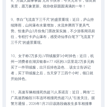
8、月圆人圆事事圆 元宵节快乐：今天元宵节，借良辰
美景，愿万象更新。祝你收获圆圆满满的一年！
9、李白“飞流直下三千尺”的盛景重现：近日，庐山持
续降雨，山间瀑布水量增加，水流奔腾而下更具气
势。恰逢庐山3月份免门票政策实施，不少游客闻讯前
往，专程打卡庐山瀑布，感受诗仙李白笔下“飞流直下
三千尺”的盛景重现。
10、女子称2万多元LV羽绒服穿3小时掉色：近日，杭
州一消费者在湖滨银泰in77 A区的LV店里花2万多元购
买了一件羽绒服，出汗后掉色染色……该女士告诉记
者，买了羽绒服之后，当天穿了三四个小时，领口就
开始掉色。
11、高速车辆相撞死伤超70人系谣言：近日，网传“二
广高速西榆段35车连环相撞死伤超70人”引发关注。据
警方通报，2026年1月25日该路段确发生多车相撞事