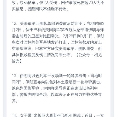
故，涉35辆车，仅2人受伤，网传事故死伤超70人为不
实信息，提醒网民不信谣不传谣。
12、美海军第五舰队总部遇袭前后对比图：当地时间3
月2日，位于巴林的美国海军第五舰队总部遭伊朗导弹
袭击前后的卫星对比图曝光。2月28日到3月1日，伊朗
多次对巴林的美军基地发起打击，巴林首都麦纳麦上
空浓烟滚滚。巴林官方证实美海军第五舰队遭袭，但
具体损毁程度及伤亡情况尚未公布。【公众号：相见
拾光】
13、伊朗向以色列本土发动新一轮导弹袭击：当地时
间2日，伊朗宣布向以色列本土发动新一轮导弹袭击。
以色列国防军称，伊朗弹道导弹正在袭击以色列中
部，警报声响彻全境。以军表示正在努力拦截这些导
弹。
14、女子带1米长巨大豆荚坐飞机引围观：近日，一女