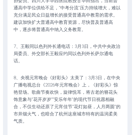
协委员、四川大学华西医院教授甘华田指出，当前普
通高中学位供给不足，“中考分流”压力持续增大，难以
充分满足民众日益增长的接受普通高中教育的需求。
建议加快扩大普通高中教育资源，尽快普及普通高
中，逐步将普通高中纳入义务教育。
7、王毅同以色列外长通电话：3月3日，中共中央政治
局委员、外交部长王毅应约同以色列外长萨尔通电
话。
8、央视元宵晚会《好彩头》太美了：3月3日，在中央
广播电视总台《2026年元宵晚会》上，《好彩头》惊
艳登场。歌曲节奏欢快，旋律悦耳，将古老的簪花头
饰意象与“花开岁岁”“安乐年年”的现代节日祝愿相融
合，不仅生动还原了元宵佳节“花灯如昼，人月两圆”的
市井烟火气，也暗合了杭州这座城市特有的温润柔美
气质。