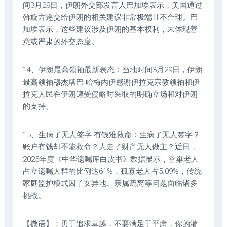
间3月29日，伊朗外交部发言人巴加埃表示，美国通过
斡旋方递交给伊朗的相关建议非常极端且不合理。巴
加埃表示，这些建议涉及伊朗的基本权利，未体现善
意或严肃的外交态度。
14、伊朗最高领袖最新表态：当地时间3月29日，伊朗
最高领袖穆杰塔巴·哈梅内伊感谢伊拉克宗教领袖和伊
拉克人民在伊朗遭受侵略时采取的明确立场和对伊朗
的支持。
15、生病了无人签字 有钱难救命：生病了无人签字？
账户有钱却不能救命？人走了财产无人做主？近日，
2025年度《中华遗嘱库白皮书》数据显示，空巢老人
占立遗嘱人群的比例达61%，孤寡老人占5.09%，传统
家庭监护模式因子女异地、亲属疏离等问题面临诸多
挑战。
【微语】：勇于追求卓越，不要满足于平庸，你的潜