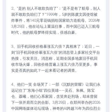
2、“是的 别人不敢欺负咱了”：“是不是有了航母，别人
就不敢欺负咱们了？”1999年，5岁的陈虞文因使馆被
炸事件，将140元零花钱捐给国家助力造航母。2026年
3月29日，他在论坛上重温往事，而中国已迈入三航母
时代，他的航母梦终得实现，倍感自豪。
3、旧手机回收价格暴涨五六倍？真相来了：近日，一
则“旧手机回收价暴涨五六倍”的消息登上多家社交平台
热搜，引发关注。消息称，近期全国多地废旧手机回
收市场火爆，回收价格普遍上涨五六倍乃至更多。事
实是否真的如此？一起来看记者的调查。
4、他们一笑 全场哭了：一部《沉默的荣耀》让我们永
远记住了“东海小组”四位英雄——吴石、朱枫、陈宝
仓、聂曦，他们心系家国，含笑奔赴刑场，却未曾留
下一张并肩而立的合影。3月29日，在郑州举办的2026
中国网络媒体论坛现场，神奇的AI跨越76年为四位烈士