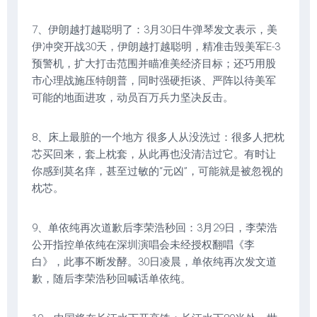
7、伊朗越打越聪明了：3月30日牛弹琴发文表示，美
伊冲突开战30天，伊朗越打越聪明，精准击毁美军E-3
预警机，扩大打击范围并瞄准美经济目标；还巧用股
市心理战施压特朗普，同时强硬拒谈、严阵以待美军
可能的地面进攻，动员百万兵力坚决反击。
8、床上最脏的一个地方 很多人从没洗过：很多人把枕
芯买回来，套上枕套，从此再也没清洁过它。有时让
你感到莫名痒，甚至过敏的“元凶”，可能就是被忽视的
枕芯。
9、单依纯再次道歉后李荣浩秒回：3月29日，李荣浩
公开指控单依纯在深圳演唱会未经授权翻唱《李
白》，此事不断发酵。30日凌晨，单依纯再次发文道
歉，随后李荣浩秒回喊话单依纯。