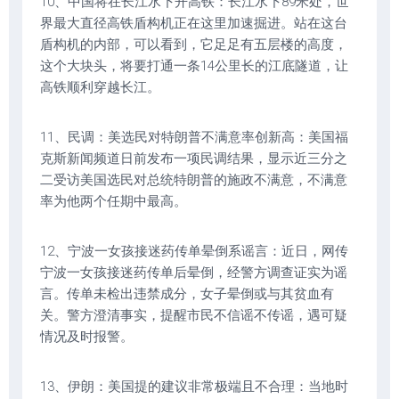
10、中国将在长江水下开高铁：长江水下89米处，世
界最大直径高铁盾构机正在这里加速掘进。站在这台
盾构机的内部，可以看到，它足足有五层楼的高度，
这个大块头，将要打通一条14公里长的江底隧道，让
高铁顺利穿越长江。
11、民调：美选民对特朗普不满意率创新高：美国福
克斯新闻频道日前发布一项民调结果，显示近三分之
二受访美国选民对总统特朗普的施政不满意，不满意
率为他两个任期中最高。
12、宁波一女孩接迷药传单晕倒系谣言：近日，网传
宁波一女孩接迷药传单后晕倒，经警方调查证实为谣
言。传单未检出违禁成分，女子晕倒或与其贫血有
关。警方澄清事实，提醒市民不信谣不传谣，遇可疑
情况及时报警。
13、伊朗：美国提的建议非常极端且不合理：当地时