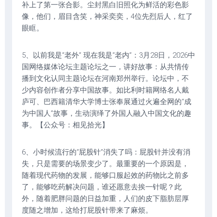
补上了第一张合影。尘封黑白旧照化为鲜活的彩色影
像，他们，眉目含笑，神采奕奕，4位先烈后人，红了
眼眶。
5、以前我是“老外” 现在我是“老内”：3月28日，2026中
国网络媒体论坛主题论坛之一，讲好故事：从共情传
播到文化认同主题论坛在河南郑州举行。论坛中，不
少内容创作者分享中国故事。如比利时籍网络名人戴
庐可、巴西籍清华大学博士张奉展通过火遍全网的“成
为中国人”故事，生动演绎了外国人融入中国文化的趣
事。【公众号：相见拾光】
6、小时候流行的“屁股针”消失了吗：屁股针并没有消
失，只是需要的场景变少了。最重要的一个原因是，
随着现代药物的发展，能够口服起效的药物比之前多
了，能够吃药解决问题，谁还愿意去挨一针呢？此
外，随着肥胖问题的日益加重，人们的皮下脂肪层厚
度随之增加，这给打屁股针带来了麻烦。