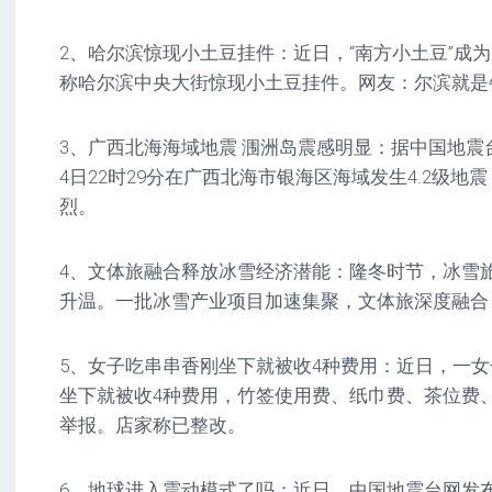
2、哈尔滨惊现小土豆挂件：近日，“南方小土豆”成
称哈尔滨中央大街惊现小土豆挂件。网友：尔滨就是
3、广西北海海域地震 涠洲岛震感明显：据中国地震台
4日22时29分在广西北海市银海区海域发生4.2级地
烈。
4、文体旅融合释放冰雪经济潜能：隆冬时节，冰雪
升温。一批冰雪产业项目加速集聚，文体旅深度融合
5、女子吃串串香刚坐下就被收4种费用：近日，一
坐下就被收4种费用，竹签使用费、纸巾费、茶位费
举报。店家称已整改。
6、地球进入震动模式了吗：近日，中国地震台网发布