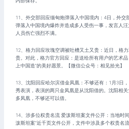
内部保存。
11、外交部回应缅甸炮弹落入中国境内：4日，外交
弹落入中国境内爆炸并造成多人受伤一事，发言人汪
人员伤亡强烈不满。
12、格力回应玫瑰空调被吐槽又土又贵：近日，格
贵。对此，格力官方回应：是送给所有用户的艺术品
上中国造”的美好愿景。【微信公众号：相见拾光】
13、沈阳回应哈尔滨借金凤凰：不够还有：1月3日
秀表演，表演的两只金凤凰是从沈阳借的。沈阳相关
多凤凰，不够还可以借。
14、涉多位权贵名流 爱泼斯坦案文件公开：当地时间3
泼斯坦案”近千页文件公开，文件中涉及多个权贵名