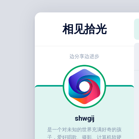
跳
至
相见拾光
内
容
边分享边进步
shwgij
是一个对未知的世界充满好奇的孩
子，爱好唱歌、摄影、计算机软硬