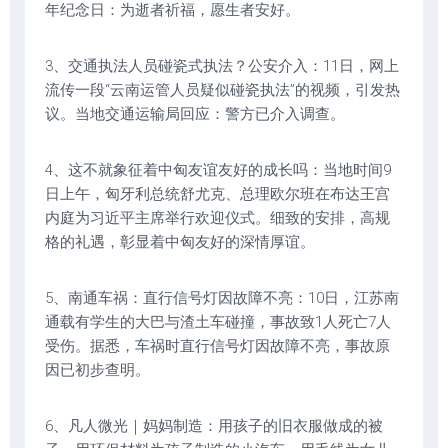
年纪念日：为逝者祈福，愿生者安好。
3、交通执法人员碰瓷式执法？公安介入：11日，网上
流传一段“云南运管人员疑似碰瓷执法”的视频，引发热
议。当地交通运输局回应：警方已介入调查。
4、这不就象征着中匈友谊友好的成长吗：当地时间9
日上午，匈牙利总统舒尤克、总理欧尔班在布达王宫
内庭为习近平主席举行欢迎仪式。细致的安排，高规
格的礼遇，彰显着中匈友好的深情厚谊。
5、南通车祸：直行信号灯因故障不亮：10日，江苏南
通载有学生的大巴与渣土车碰撞，事故致1人死亡7人
受伤。据悉，车祸时直行信号灯因故障不亮，事故原
因已初步查明。
6、凡人微光｜妈妈制造：用孩子的旧衣服做成的被