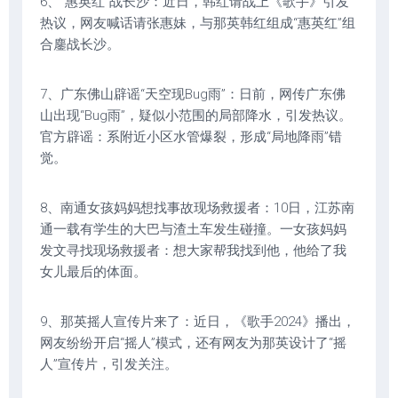
6、“惠英红”战长沙：近日，韩红请战上《歌手》引发
热议，网友喊话请张惠妹，与那英韩红组成“惠英红”组
合鏖战长沙。
7、广东佛山辟谣“天空现Bug雨”：日前，网传广东佛
山出现“Bug雨”，疑似小范围的局部降水，引发热议。
官方辟谣：系附近小区水管爆裂，形成“局地降雨”错
觉。
8、南通女孩妈妈想找事故现场救援者：10日，江苏南
通一载有学生的大巴与渣土车发生碰撞。一女孩妈妈
发文寻找现场救援者：想大家帮我找到他，他给了我
女儿最后的体面。
9、那英摇人宣传片来了：近日，《歌手2024》播出，
网友纷纷开启“摇人”模式，还有网友为那英设计了“摇
人”宣传片，引发关注。