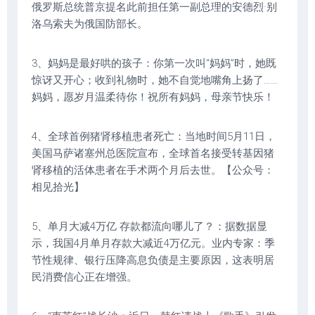
俄罗斯总统普京提名此前担任第一副总理的安德烈·别
洛乌索夫为俄国防部长。
3、妈妈是最好哄的孩子：你第一次叫“妈妈”时，她既
惊讶又开心；收到礼物时，她不自觉地嘴角上扬了……
妈妈，愿岁月温柔待你！祝所有妈妈，母亲节快乐！
4、全球首例猪肾移植患者死亡：当地时间5月11日，
美国马萨诸塞州总医院宣布，全球首名接受转基因猪
肾移植的活体患者在手术两个月后去世。【公众号：
相见拾光】
5、单月大减4万亿 存款都流向哪儿了？：据数据显
示，我国4月单月存款大减近4万亿元。业内专家：季
节性规律、银行压降高息负债是主要原因，这表明居
民消费信心正在增强。